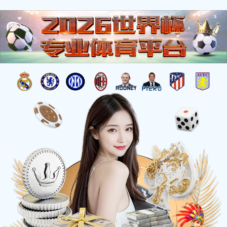
注册入口
首页
体育快讯
利物浦21轮轰入52球冠绝英超，萨拉赫续约后场均参