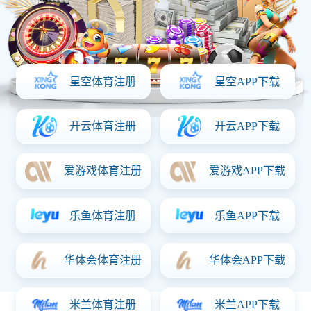
与1.4球带红军领跑
2026-08-01
13 次阅读
孙颖莎正手得分率升至65%，巴黎奥运女单金牌争夺
已占先机
2026-08-01
14 次阅读